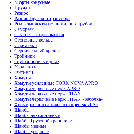
Муфты конусные
Пружины
Разное
Разное Грузовой транспорт
Рем. комплекты полиамидных трубок
Саморезы
Саморезы с пресшайбой
Стопорные кольца
Стремянки
Строительный крепеж
Тройники
Трубки полиамидные
Угольники
Фитинги
Хомуты
Хомуты усиленные TORK NOVA APRO
Хомуты червячные нерж APRO
Хомуты червячные нерж TITAN
Хомуты червячные нерж TITAN «бабочка»
Хромированный колесный крепеж «LS»
Шайбы
Шайбы алюминиевые
Шайбы Грузовой транспорт
Шайбы медные
Шайбы упорные