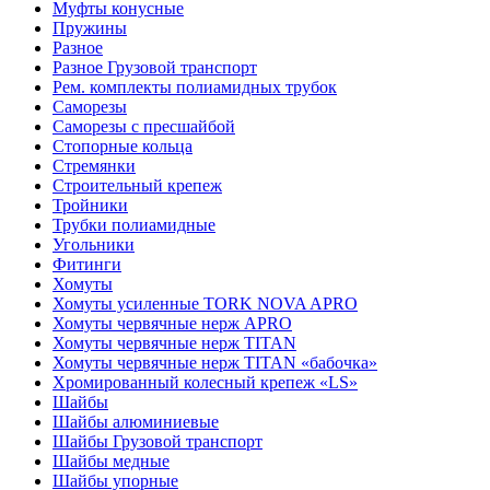
Муфты конусные
Пружины
Разное
Разное Грузовой транспорт
Рем. комплекты полиамидных трубок
Саморезы
Саморезы с пресшайбой
Стопорные кольца
Стремянки
Строительный крепеж
Тройники
Трубки полиамидные
Угольники
Фитинги
Хомуты
Хомуты усиленные TORK NOVA APRO
Хомуты червячные нерж APRO
Хомуты червячные нерж TITAN
Хомуты червячные нерж TITAN «бабочка»
Хромированный колесный крепеж «LS»
Шайбы
Шайбы алюминиевые
Шайбы Грузовой транспорт
Шайбы медные
Шайбы упорные