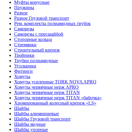
Муфты конусные
Пружины
Разное
Разное Грузовой транспорт
Рем. комплекты полиамидных трубок
Саморезы
Саморезы с пресшайбой
Стопорные кольца
Стремянки
Строительный крепеж
Тройники
Трубки полиамидные
Угольники
Фитинги
Хомуты
Хомуты усиленные TORK NOVA APRO
Хомуты червячные нерж APRO
Хомуты червячные нерж TITAN
Хомуты червячные нерж TITAN «бабочка»
Хромированный колесный крепеж «LS»
Шайбы
Шайбы алюминиевые
Шайбы Грузовой транспорт
Шайбы медные
Шайбы упорные