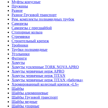
Муфты конусные
Пружины
Разное
Разное Грузовой транспорт
Рем. комплекты полиамидных трубок
Саморезы
Саморезы с пресшайбой
Стопорные кольца
Стремянки
Строительный крепеж
Тройники
Трубки полиамидные
Угольники
Фитинги
Хомуты
Хомуты усиленные TORK NOVA APRO
Хомуты червячные нерж APRO
Хомуты червячные нерж TITAN
Хомуты червячные нерж TITAN «бабочка»
Хромированный колесный крепеж «LS»
Шайбы
Шайбы алюминиевые
Шайбы Грузовой транспорт
Шайбы медные
Шайбы упорные