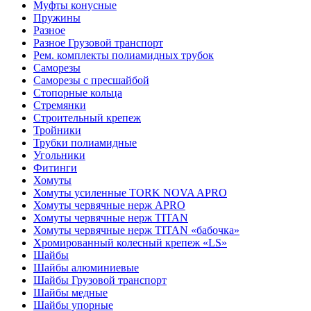
Муфты конусные
Пружины
Разное
Разное Грузовой транспорт
Рем. комплекты полиамидных трубок
Саморезы
Саморезы с пресшайбой
Стопорные кольца
Стремянки
Строительный крепеж
Тройники
Трубки полиамидные
Угольники
Фитинги
Хомуты
Хомуты усиленные TORK NOVA APRO
Хомуты червячные нерж APRO
Хомуты червячные нерж TITAN
Хомуты червячные нерж TITAN «бабочка»
Хромированный колесный крепеж «LS»
Шайбы
Шайбы алюминиевые
Шайбы Грузовой транспорт
Шайбы медные
Шайбы упорные