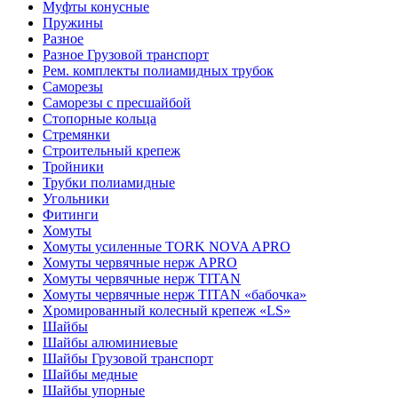
Муфты конусные
Пружины
Разное
Разное Грузовой транспорт
Рем. комплекты полиамидных трубок
Саморезы
Саморезы с пресшайбой
Стопорные кольца
Стремянки
Строительный крепеж
Тройники
Трубки полиамидные
Угольники
Фитинги
Хомуты
Хомуты усиленные TORK NOVA APRO
Хомуты червячные нерж APRO
Хомуты червячные нерж TITAN
Хомуты червячные нерж TITAN «бабочка»
Хромированный колесный крепеж «LS»
Шайбы
Шайбы алюминиевые
Шайбы Грузовой транспорт
Шайбы медные
Шайбы упорные