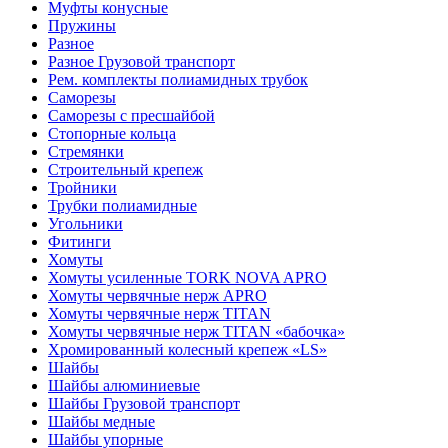
Муфты конусные
Пружины
Разное
Разное Грузовой транспорт
Рем. комплекты полиамидных трубок
Саморезы
Саморезы с пресшайбой
Стопорные кольца
Стремянки
Строительный крепеж
Тройники
Трубки полиамидные
Угольники
Фитинги
Хомуты
Хомуты усиленные TORK NOVA APRO
Хомуты червячные нерж APRO
Хомуты червячные нерж TITAN
Хомуты червячные нерж TITAN «бабочка»
Хромированный колесный крепеж «LS»
Шайбы
Шайбы алюминиевые
Шайбы Грузовой транспорт
Шайбы медные
Шайбы упорные