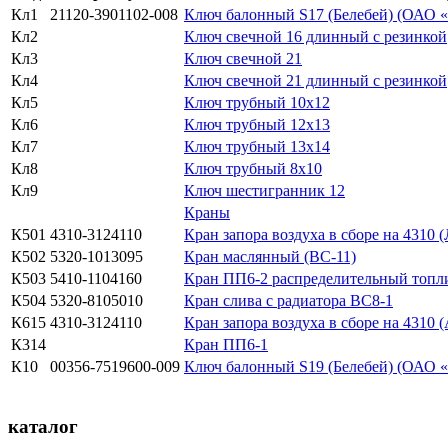
Кл1
21120-3901102-008
Ключ балонный S17 (Белебей) (ОАО 
Кл2
Ключ свечной 16 длинный с резинкой
Кл3
Ключ свечной 21
Кл4
Ключ свечной 21 длинный с резинкой
Кл5
Ключ трубный 10х12
Кл6
Ключ трубный 12х13
Кл7
Ключ трубный 13х14
Кл8
Ключ трубный 8х10
Кл9
Ключ шестигранник 12
Краны
К501
4310-3124110
Кран запора воздуха в сборе на 4310
К502
5320-1013095
Кран маслянный (ВС-11)
К503
5410-1104160
Кран ПП6-2 распределительный топлив
К504
5320-8105010
Кран слива с радиатора ВС8-1
К615
4310-3124110
Кран запора воздуха в сборе на 4
К314
Кран ПП6-1
К10
00356-7519600-009
Ключ балонный S19 (Белебей) (ОАО 
каталог