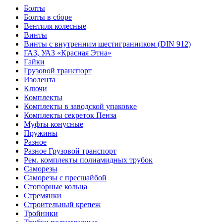
Болты
Болты в сборе
Вентиля колесные
Винты
Винты с внутренним шестигранником (DIN 912)
ГАЗ, УАЗ «Красная Этна»
Гайки
Грузовой транспорт
Изолента
Ключи
Комплекты
Комплекты в заводской упаковке
Комплекты секреток Пенза
Муфты конусные
Пружины
Разное
Разное Грузовой транспорт
Рем. комплекты полиамидных трубок
Саморезы
Саморезы с пресшайбой
Стопорные кольца
Стремянки
Строительный крепеж
Тройники