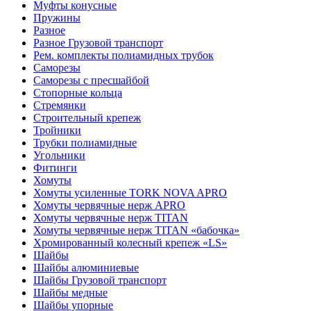
Муфты конусные
Пружины
Разное
Разное Грузовой транспорт
Рем. комплекты полиамидных трубок
Саморезы
Саморезы с пресшайбой
Стопорные кольца
Стремянки
Строительный крепеж
Тройники
Трубки полиамидные
Угольники
Фитинги
Хомуты
Хомуты усиленные TORK NOVA APRO
Хомуты червячные нерж APRO
Хомуты червячные нерж TITAN
Хомуты червячные нерж TITAN «бабочка»
Хромированный колесный крепеж «LS»
Шайбы
Шайбы алюминиевые
Шайбы Грузовой транспорт
Шайбы медные
Шайбы упорные