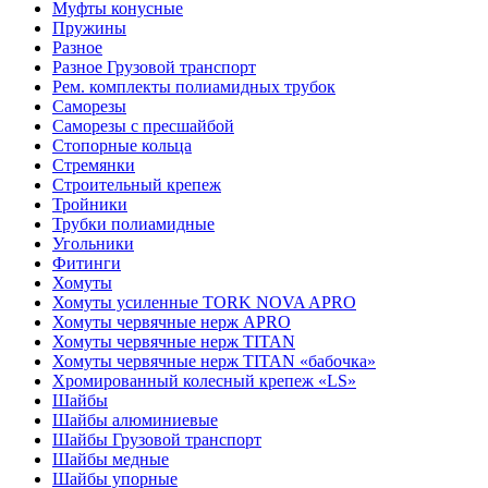
Муфты конусные
Пружины
Разное
Разное Грузовой транспорт
Рем. комплекты полиамидных трубок
Саморезы
Саморезы с пресшайбой
Стопорные кольца
Стремянки
Строительный крепеж
Тройники
Трубки полиамидные
Угольники
Фитинги
Хомуты
Хомуты усиленные TORK NOVA APRO
Хомуты червячные нерж APRO
Хомуты червячные нерж TITAN
Хомуты червячные нерж TITAN «бабочка»
Хромированный колесный крепеж «LS»
Шайбы
Шайбы алюминиевые
Шайбы Грузовой транспорт
Шайбы медные
Шайбы упорные