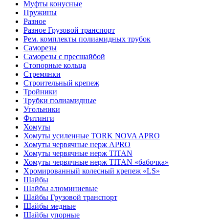
Муфты конусные
Пружины
Разное
Разное Грузовой транспорт
Рем. комплекты полиамидных трубок
Саморезы
Саморезы с пресшайбой
Стопорные кольца
Стремянки
Строительный крепеж
Тройники
Трубки полиамидные
Угольники
Фитинги
Хомуты
Хомуты усиленные TORK NOVA APRO
Хомуты червячные нерж APRO
Хомуты червячные нерж TITAN
Хомуты червячные нерж TITAN «бабочка»
Хромированный колесный крепеж «LS»
Шайбы
Шайбы алюминиевые
Шайбы Грузовой транспорт
Шайбы медные
Шайбы упорные