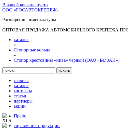
В вашей корзине
пусто
ООО «РОСАВТОКРЕПЕЖ»
Расширение номенклатуры
ОПТОВАЯ ПРОДАЖА АВТОМОБИЛЬНОГО КРЕПЕЖА ПРОИ
каталог
»
Стопорные кольца
»
Стопор крестовины «нива» чёрный (ОАО «БелЗАН»)
главная
каталог
контакты
статьи
партнеры
акции
Прайс
справочник продукции