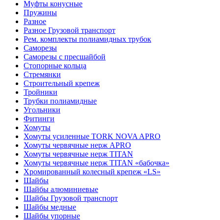
Муфты конусные
Пружины
Разное
Разное Грузовой транспорт
Рем. комплекты полиамидных трубок
Саморезы
Саморезы с пресшайбой
Стопорные кольца
Стремянки
Строительный крепеж
Тройники
Трубки полиамидные
Угольники
Фитинги
Хомуты
Хомуты усиленные TORK NOVA APRO
Хомуты червячные нерж APRO
Хомуты червячные нерж TITAN
Хомуты червячные нерж TITAN «бабочка»
Хромированный колесный крепеж «LS»
Шайбы
Шайбы алюминиевые
Шайбы Грузовой транспорт
Шайбы медные
Шайбы упорные