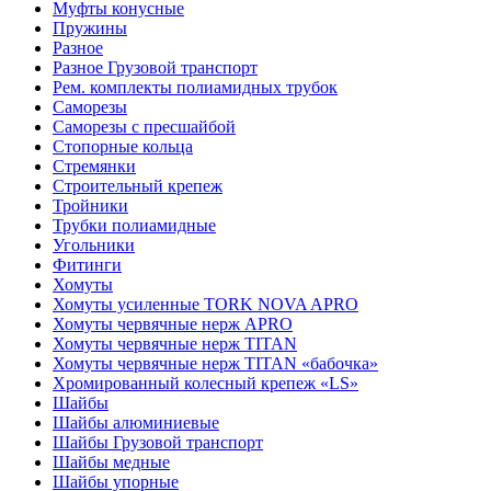
Муфты конусные
Пружины
Разное
Разное Грузовой транспорт
Рем. комплекты полиамидных трубок
Саморезы
Саморезы с пресшайбой
Стопорные кольца
Стремянки
Строительный крепеж
Тройники
Трубки полиамидные
Угольники
Фитинги
Хомуты
Хомуты усиленные TORK NOVA APRO
Хомуты червячные нерж APRO
Хомуты червячные нерж TITAN
Хомуты червячные нерж TITAN «бабочка»
Хромированный колесный крепеж «LS»
Шайбы
Шайбы алюминиевые
Шайбы Грузовой транспорт
Шайбы медные
Шайбы упорные