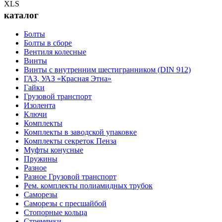
каталог
Болты
Болты в сборе
Вентиля колесные
Винты
Винты с внутренним шестигранником (DIN 912)
ГАЗ, УАЗ «Красная Этна»
Гайки
Грузовой транспорт
Изолента
Ключи
Комплекты
Комплекты в заводской упаковке
Комплекты секреток Пенза
Муфты конусные
Пружины
Разное
Разное Грузовой транспорт
Рем. комплекты полиамидных трубок
Саморезы
Саморезы с пресшайбой
Стопорные кольца
Стремянки