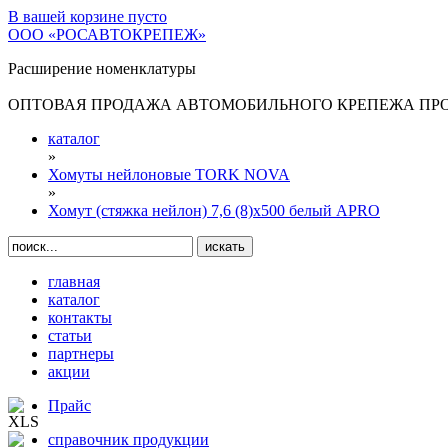
В вашей корзине
пусто
ООО «РОСАВТОКРЕПЕЖ»
Расширение номенклатуры
ОПТОВАЯ ПРОДАЖА АВТОМОБИЛЬНОГО КРЕПЕЖА ПРОИ
каталог
»
Хомуты нейлоновые TORK NOVA
»
Хомут (стяжка нейлон) 7,6 (8)х500 белый APRO
главная
каталог
контакты
статьи
партнеры
акции
Прайс
справочник продукции