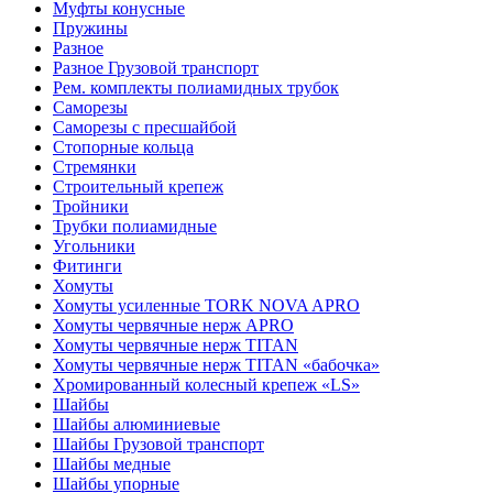
Муфты конусные
Пружины
Разное
Разное Грузовой транспорт
Рем. комплекты полиамидных трубок
Саморезы
Саморезы с пресшайбой
Стопорные кольца
Стремянки
Строительный крепеж
Тройники
Трубки полиамидные
Угольники
Фитинги
Хомуты
Хомуты усиленные TORK NOVA APRO
Хомуты червячные нерж APRO
Хомуты червячные нерж TITAN
Хомуты червячные нерж TITAN «бабочка»
Хромированный колесный крепеж «LS»
Шайбы
Шайбы алюминиевые
Шайбы Грузовой транспорт
Шайбы медные
Шайбы упорные