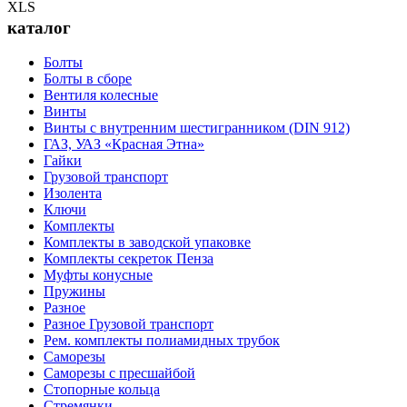
каталог
Болты
Болты в сборе
Вентиля колесные
Винты
Винты с внутренним шестигранником (DIN 912)
ГАЗ, УАЗ «Красная Этна»
Гайки
Грузовой транспорт
Изолента
Ключи
Комплекты
Комплекты в заводской упаковке
Комплекты секреток Пенза
Муфты конусные
Пружины
Разное
Разное Грузовой транспорт
Рем. комплекты полиамидных трубок
Саморезы
Саморезы с пресшайбой
Стопорные кольца
Стремянки