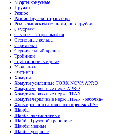
Муфты конусные
Пружины
Разное
Разное Грузовой транспорт
Рем. комплекты полиамидных трубок
Саморезы
Саморезы с пресшайбой
Стопорные кольца
Стремянки
Строительный крепеж
Тройники
Трубки полиамидные
Угольники
Фитинги
Хомуты
Хомуты усиленные TORK NOVA APRO
Хомуты червячные нерж APRO
Хомуты червячные нерж TITAN
Хомуты червячные нерж TITAN «бабочка»
Хромированный колесный крепеж «LS»
Шайбы
Шайбы алюминиевые
Шайбы Грузовой транспорт
Шайбы медные
Шайбы упорные