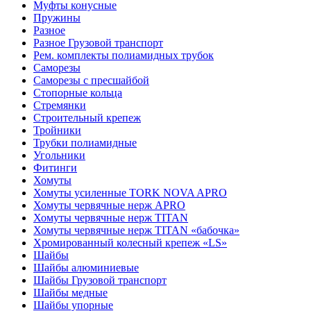
Муфты конусные
Пружины
Разное
Разное Грузовой транспорт
Рем. комплекты полиамидных трубок
Саморезы
Саморезы с пресшайбой
Стопорные кольца
Стремянки
Строительный крепеж
Тройники
Трубки полиамидные
Угольники
Фитинги
Хомуты
Хомуты усиленные TORK NOVA APRO
Хомуты червячные нерж APRO
Хомуты червячные нерж TITAN
Хомуты червячные нерж TITAN «бабочка»
Хромированный колесный крепеж «LS»
Шайбы
Шайбы алюминиевые
Шайбы Грузовой транспорт
Шайбы медные
Шайбы упорные